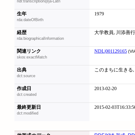
ndl:transcription@ja-Latn
生年
1979
rda:dateOfBirth
経歴
大学教員, 川添善
rda:biographicalInformation
関連リンク
NDL|001129165
(VI
skos:exactMatch
出典
このまちに生きる, 20
dct:source
作成日
2013-02-20
dct:created
最終更新日
2015-02-03T16:33:5
dct:modified