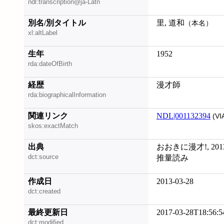
ndl:transcription@ja-Latn
別名/別タイトル
里, 道和
（本名）
xl:altLabel
生年
1952
rda:dateOfBirth
経歴
漫才師
rda:biographicalInformation
関連リンク
NDL|001132394
(VI
skos:exactMatch
出典
おおきに漫才!, 2013
dct:source
推量読み
作成日
2013-03-28
dct:created
最終更新日
2017-03-28T18:56:5
dct:modified