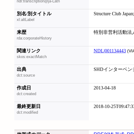
ndl:transcription@ja-Latn
別名/別タイトル
Structure Club Ja
xl:altLabel
来歴
特別非営利活動法
rda:corporateHistory
関連リンク
NDL|001134443
(VI
skos:exactMatch
出典
SHDインターベンシ
dct:source
作成日
2013-04-18
dct:created
最終更新日
2018-10-25T09:47:3
dct:modified