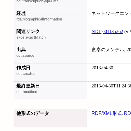
ndl:transcription@ja-Latn
経歴
ネットワークエン
rda:biographicalInformation
関連リンク
NDL|001135262
(VI
skos:exactMatch
出典
食卓のメンデル, 201
dct:source
作成日
2013-04-30
dct:created
最終更新日
2013-04-30T11:24:3
dct:modified
他形式のデータ
RDF/XML形式
,
RD