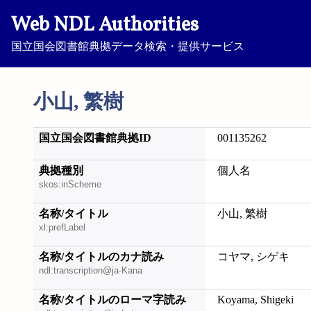
Web NDL Authorities
国立国会図書館典拠データ検索・提供サービス
小山, 繁樹
国立国会図書館典拠ID
001135262
典拠種別
個人名
skos:inScheme
名称/タイトル
小山, 繁樹
xl:prefLabel
名称/タイトルのカナ読み
コヤマ, シゲキ
ndl:transcription@ja-Kana
名称/タイトルのローマ字読み
Koyama, Shigeki