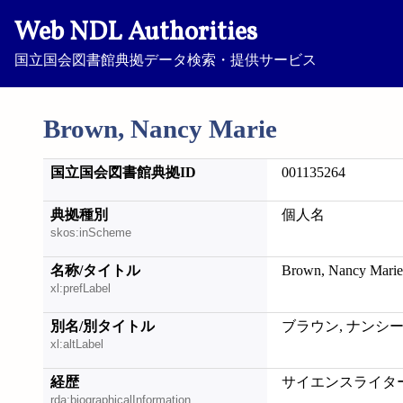
Web NDL Authorities
国立国会図書館典拠データ検索・提供サービス
Brown, Nancy Marie
国立国会図書館典拠ID
001135264
典拠種別
個人名
skos:inScheme
名称/タイトル
Brown, Nancy Marie
xl:prefLabel
別名/別タイトル
ブラウン, ナンシ
xl:altLabel
経歴
サイエンスライタ
rda:biographicalInformation