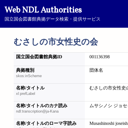
Web NDL Authorities
国立国会図書館典拠データ検索・提供サービス
むさしの市女性史の会
国立国会図書館典拠ID
001136398
典拠種別
団体名
skos:inScheme
名称/タイトル
むさしの市女性史
xl:prefLabel
名称/タイトルのカナ読み
ムサシノシ ジョセ
ndl:transcription@ja-Kana
名称/タイトルのローマ字読み
Musashinoshi joseish