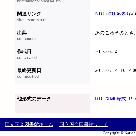
ndl:transcription@ja-Latn
関連リンク
NDL|001136398
(VI
skos:exactMatch
出典
あのころそのとき, 20
dct:source
作成日
2013-05-14
dct:created
最終更新日
2013-05-14T16:14:0
dct:modified
他形式のデータ
RDF/XML形式
,
RD
国立国会図書館ホーム
国立国会図書館サーチ
Copyright © Nationa