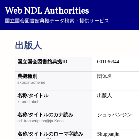
Web NDL Authorities
国立国会図書館典拠データ検索・提供サービス
出版人
国立国会図書館典拠ID
001136944
典拠種別
団体名
skos:inScheme
名称/タイトル
出版人
xl:prefLabel
名称/タイトルのカナ読み
シュッパンジン
ndl:transcription@ja-Kana
名称/タイトルのローマ字読み
Shuppanjin