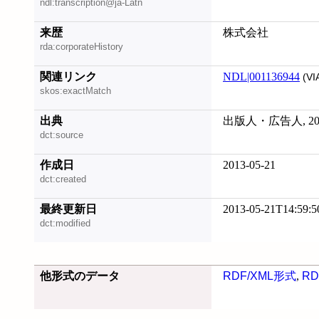
ndl:transcription@ja-Latn
来歴
株式会社
rda:corporateHistory
関連リンク
NDL|001136944
(VI
skos:exactMatch
出典
出版人・広告人, 20
dct:source
作成日
2013-05-21
dct:created
最終更新日
2013-05-21T14:59:5
dct:modified
他形式のデータ
RDF/XML形式
,
RD