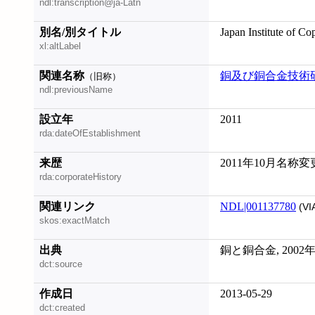
ndl:transcription@ja-Latn
別名/別タイトル
Japan Institute of Co
xl:altLabel
関連名称
銅及び銅合金技術
（旧称）
ndl:previousName
設立年
2011
rda:dateOfEstablishment
来歴
2011年10月名称変
rda:corporateHistory
関連リンク
NDL|001137780
(VI
skos:exactMatch
出典
銅と銅合金, 2002
dct:source
作成日
2013-05-29
dct:created