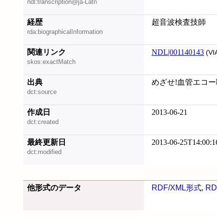
ndl:transcription@ja-Latn
経歴
超音波検査技師
rda:biographicalInformation
関連リンク
NDL|001140143
(VI
skos:exactMatch
出典
めざせ!血管エコー職人 
dct:source
作成日
2013-06-21
dct:created
最終更新日
2013-06-25T14:00:1
dct:modified
他形式のデータ
RDF/XML形式
,
RD