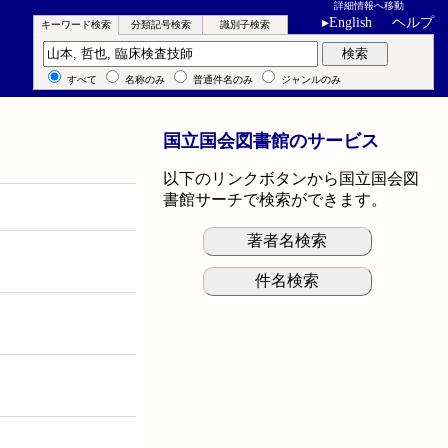
詳細情報へ移動
▸
English
ヘルプ
キーワード検索
分類記号検索
識別子検索
キーワード検索
検索
すべて
名称のみ
普通件名のみ
ジャンルのみ
国立国会図書館のサービス
以下のリンクボタンから国立国会図
書館サーチで検索ができます。
著者名検索
件名検索