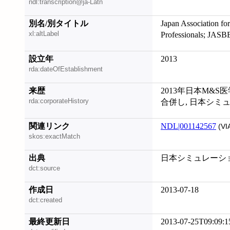
ndl:transcription@ja-Latn
別名/別タイトル
Japan Association fo
xl:altLabel
Professionals; JAS
設立年
2013
rda:dateOfEstablishment
来歴
2013年日本M&
rda:corporateHistory
合併し, 日本シミ
関連リンク
NDL|001142567
(VI
skos:exactMatch
出典
日本シミュレーショ
dct:source
作成日
2013-07-18
dct:created
最終更新日
2013-07-25T09:09:1