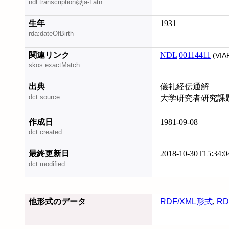
ndl:transcription@ja-Latn
生年
1931
rda:dateOfBirth
関連リンク
NDL|00114411
(VIA
skos:exactMatch
出典
儀礼経伝通解
dct:source
大学研究者研究課
作成日
1981-09-08
dct:created
最終更新日
2018-10-30T15:34:0
dct:modified
他形式のデータ
RDF/XML形式
,
RD