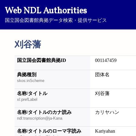
Web NDL Authorities
国立国会図書館典拠データ検索・提供サービス
刈谷藩
国立国会図書館典拠ID
001147459
典拠種別
団体名
skos:inScheme
名称/タイトル
刈谷藩
xl:prefLabel
名称/タイトルのカナ読み
カリヤハン
ndl:transcription@ja-Kana
名称/タイトルのローマ字読み
Kariyahan