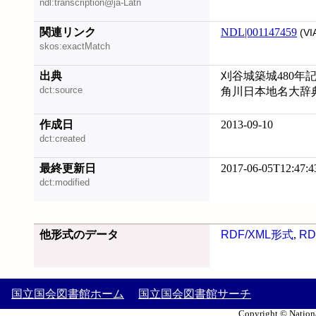
ndl:transcription@ja-Latn
関連リンク
NDL|001147459
(VI
skos:exactMatch
出典
刈谷城築城480年記念展
dct:source
角川日本地名大辞
作成日
2013-09-10
dct:created
最終更新日
2017-06-05T12:47:4
dct:modified
他形式のデータ
RDF/XML形式
,
RD
国立国会図書館ホーム
国立国会図書館サーチ
Copyright © Nationa