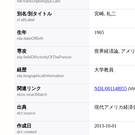
ndl:transcription@ja-Latn
別名/別タイトル
宮崎, 礼二
xl:altLabel
生年
1965
rda:dateOfBirth
専攻
世界経済論, アメ
rda:fieldOfActivityOfThePerson
経歴
大学教員
rda:biographicalInformation
関連リンク
NDL|001148955
(VI
skos:exactMatch
出典
現代アメリカ経済分析,
dct:source
作成日
2013-10-01
dct:created