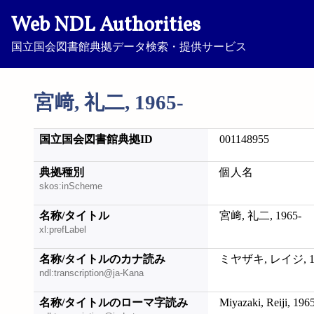
Web NDL Authorities
国立国会図書館典拠データ検索・提供サービス
宮﨑, 礼二, 1965-
国立国会図書館典拠ID
001148955
典拠種別
個人名
skos:inScheme
名称/タイトル
宮﨑, 礼二, 1965-
xl:prefLabel
名称/タイトルのカナ読み
ミヤザキ, レイジ, 19
ndl:transcription@ja-Kana
名称/タイトルのローマ字読み
Miyazaki, Reiji, 196