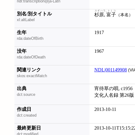
ndl:transcription@ja-Latn
スギハラ, トミコ
別名/別タイトル
杉原, 富子
（本名）
xl:altLabel
生年
1917
rda:dateOfBirth
没年
1967
rda:dateOfDeath
関連リンク
NDL|001149908
(VI
skos:exactMatch
出典
宵待草の唄, c1956
dct:source
文化人名録 第26版
作成日
2013-10-11
dct:created
最終更新日
2013-10-11T15:15:2
dct:modified