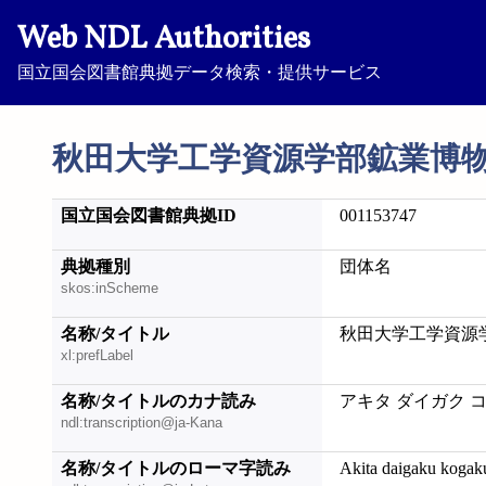
Web NDL Authorities
国立国会図書館典拠データ検索・提供サービス
秋田大学工学資源学部鉱業博
国立国会図書館典拠ID
001153747
典拠種別
団体名
skos:inScheme
名称/タイトル
秋田大学工学資源
xl:prefLabel
名称/タイトルのカナ読み
アキタ ダイガク 
ndl:transcription@ja-Kana
名称/タイトルのローマ字読み
Akita daigaku kogak