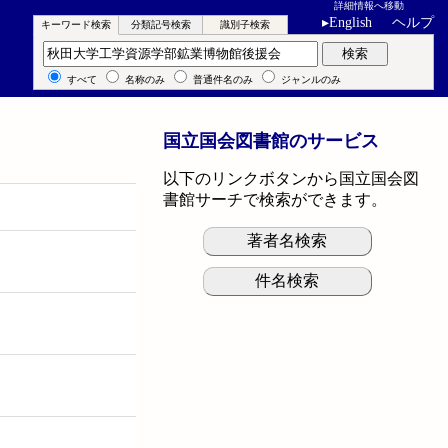
詳細情報へ移動
▸
English
ヘルプ
キーワード検索
分類記号検索
識別子検索
キーワード検索
検索
すべて
名称のみ
普通件名のみ
ジャンルのみ
国立国会図書館のサービス
以下のリンクボタンから国立国会図
書館サーチで検索ができます。
著者名検索
件名検索