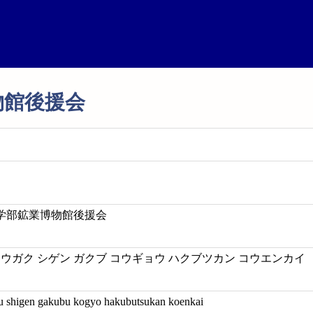
物館後援会
学部鉱業博物館後援会
コウガク シゲン ガクブ コウギョウ ハクブツカン コウエンカイ
u shigen gakubu kogyo hakubutsukan koenkai