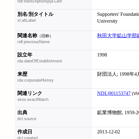
ndl:transcription@ja-Latn
別名/別タイトル
Supporters' Foundati
xl:altLabel
University
関連名称
秋田大学鉱山学部
（旧称）
ndl:previousName
設立年
1998
rda:dateOfEstablishment
来歴
財団法人; 1998年
rda:corporateHistory
関連リンク
NDL|001153747
(VI
skos:exactMatch
出典
鉱業博物館, 1959-2
dct:source
作成日
2013-12-02
dct:created