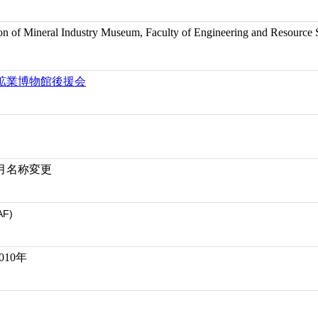
on of Mineral Industry Museum, Faculty of Engineering and Resource 
鉱業博物館後援会
4月名称変更
AF)
010年