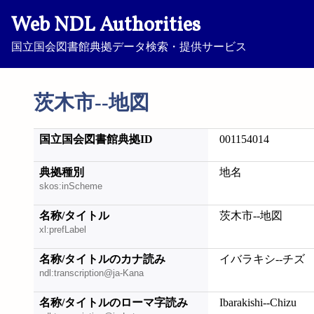
Web NDL Authorities
国立国会図書館典拠データ検索・提供サービス
茨木市--地図
国立国会図書館典拠ID
001154014
典拠種別
地名
skos:inScheme
名称/タイトル
茨木市--地図
xl:prefLabel
名称/タイトルのカナ読み
イバラキシ--チズ
ndl:transcription@ja-Kana
名称/タイトルのローマ字読み
Ibarakishi--Chizu