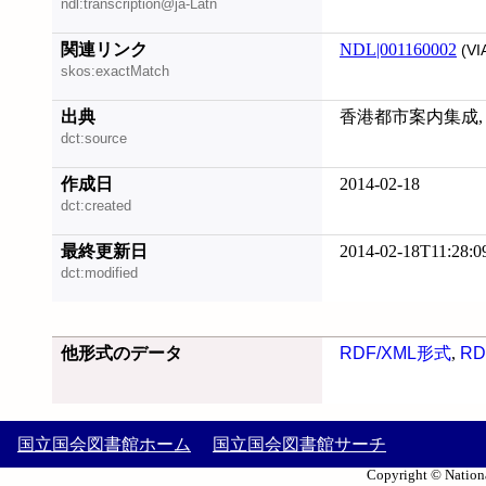
ndl:transcription@ja-Latn
関連リンク
NDL|001160002
(VI
skos:exactMatch
出典
香港都市案内集成, 20
dct:source
作成日
2014-02-18
dct:created
最終更新日
2014-02-18T11:28:0
dct:modified
他形式のデータ
RDF/XML形式
,
RD
国立国会図書館ホーム
国立国会図書館サーチ
Copyright © Nationa