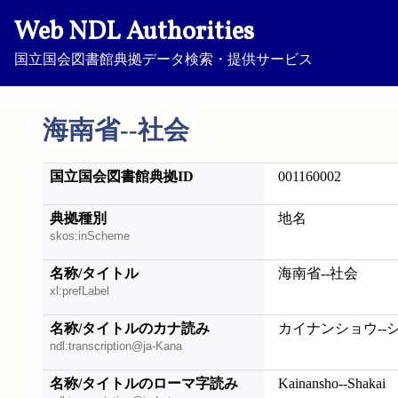
Web NDL Authorities
国立国会図書館典拠データ検索・提供サービス
海南省--社会
国立国会図書館典拠ID
001160002
典拠種別
地名
skos:inScheme
名称/タイトル
海南省--社会
xl:prefLabel
名称/タイトルのカナ読み
カイナンショウ--
ndl:transcription@ja-Kana
名称/タイトルのローマ字読み
Kainansho--Shakai