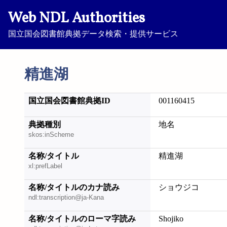
Web NDL Authorities
国立国会図書館典拠データ検索・提供サービス
精進湖
国立国会図書館典拠ID
001160415
典拠種別
地名
skos:inScheme
名称/タイトル
精進湖
xl:prefLabel
名称/タイトルのカナ読み
ショウジコ
ndl:transcription@ja-Kana
名称/タイトルのローマ字読み
Shojiko