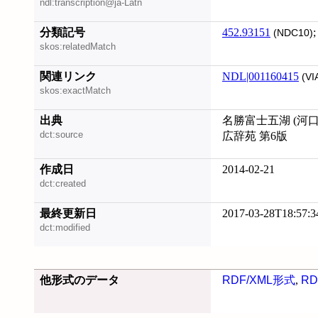
ndl:transcription@ja-Latn
分類記号
452.93151
(NDC10)
skos:relatedMatch
関連リンク
NDL|001160415
(VI
skos:exactMatch
出典
名勝富士五湖 (河口
dct:source
広辞苑 第6版
作成日
2014-02-21
dct:created
最終更新日
2017-03-28T18:57:3
dct:modified
他形式のデータ
RDF/XML形式
,
RD