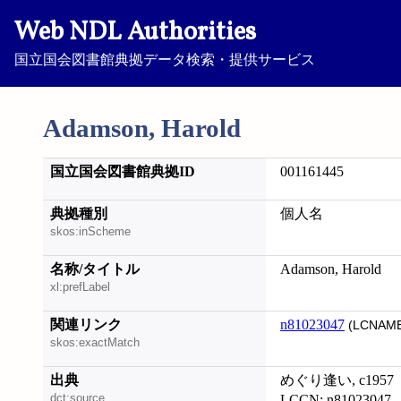
Web NDL Authorities
国立国会図書館典拠データ検索・提供サービス
Adamson, Harold
国立国会図書館典拠ID
001161445
典拠種別
個人名
skos:inScheme
名称/タイトル
Adamson, Harold
xl:prefLabel
関連リンク
n81023047
(LCNAME
skos:exactMatch
出典
めぐり逢い, c1957
dct:source
LCCN: n81023047