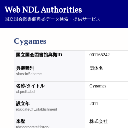
Web NDL Authorities
国立国会図書館典拠データ検索・提供サービス
Cygames
国立国会図書館典拠ID
001165242
典拠種別
団体名
skos:inScheme
名称/タイトル
Cygames
xl:prefLabel
設立年
2011
rda:dateOfEstablishment
来歴
株式会社
rda:corporateHistory