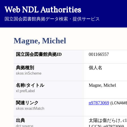
Web NDL Authorities
国立国会図書館典拠データ検索・提供サービス
Magne, Michel
国立国会図書館典拠ID
001166557
典拠種別
個人名
skos:inScheme
名称/タイトル
Magne, Michel
xl:prefLabel
関連リンク
n97873069
(LCNAME
skos:exactMatch
出典
太陽は傷だらけ, c1
dct:source
LCCN: n97873069