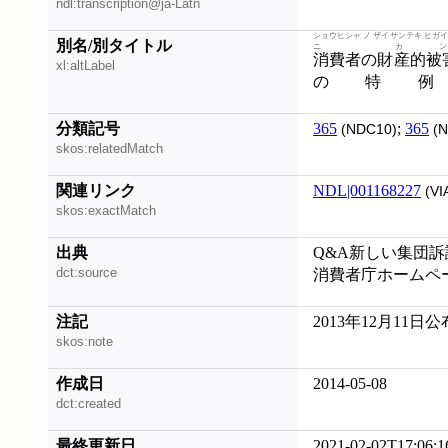
ndl:transcription@ja-Latn
ショウヒシャ ノ ザイサンテキ ヒガイ 
別名/別タイトル
ニ カ
消費者の財産的被
xl:altLabel
の特
分類記号
365
;
365
(NDC10)
(N
skos:relatedMatch
関連リンク
NDL|001168227
(VI
skos:exactMatch
出典
Q&A新しい集団訴訟, 
dct:source
消費者庁ホームページ 
注記
2013年12月11日公
skos:note
作成日
2014-05-08
dct:created
最終更新日
2021-02-02T17:06:1