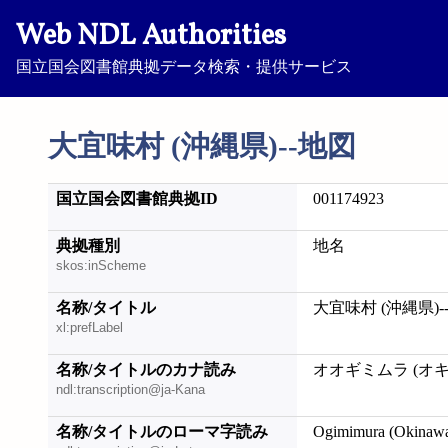
Web NDL Authorities
国立国会図書館典拠データ検索・提供サービス
大宜味村 (沖縄県)--地図
国立国会図書館典拠ID
001174923
典拠種別
地名
skos:inScheme
名称/タイトル
大宜味村 (沖縄県)-
xl:prefLabel
名称/タイトルのカナ読み
オオギミムラ (オキ
ndl:transcription@ja-Kana
名称/タイトルのローマ字読み
Ogimimura (Okinawa