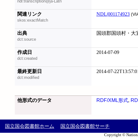
ndl:transcription@ja-Latn
関連リンク
NDL|001174923
(VI
skos:exactMatch
出典
国頭郡国頭村・大宜味
dct:source
作成日
2014-07-09
dct:created
最終更新日
2014-07-22T13:57:0
dct:modified
他形式のデータ
RDF/XML形式
,
RD
国立国会図書館ホーム
国立国会図書館サーチ
Copyright © Nationa