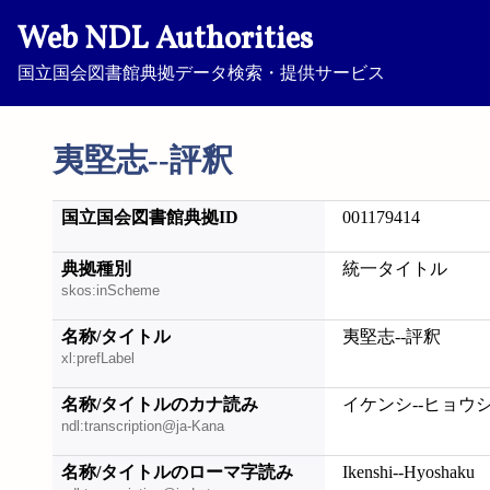
Web NDL Authorities
国立国会図書館典拠データ検索・提供サービス
夷堅志--評釈
国立国会図書館典拠ID
001179414
典拠種別
統一タイトル
skos:inScheme
名称/タイトル
夷堅志--評釈
xl:prefLabel
名称/タイトルのカナ読み
イケンシ--ヒョウ
ndl:transcription@ja-Kana
名称/タイトルのローマ字読み
Ikenshi--Hyoshaku