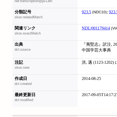
ndl:transcription@ja-Latn
分類記号
923.5
;
923.
(NDC10)
skos:relatedMatch
関連リンク
NDL|001179414
(VI
skos:exactMatch
出典
『夷堅志』訳注, 201
dct:source
中国学芸大事典
注記
洪, 邁 (1123-120
skos:note
作成日
2014-08-25
dct:created
最終更新日
2017-09-05T14:17:2
dct:modified