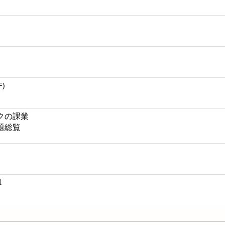
F)
クの課業
題総覧
1