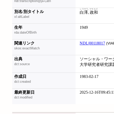
ndl:transcription@ja-Latn
シラサワ, マサカズ
別名/別タイトル
白澤, 政和
xl:altLabel
生年
1949
rda:dateOfBirth
関連リンク
NDL|00118017
(VIA
skos:exactMatch
出典
ソーシャル・ワー
dct:source
大学研究者研究課
作成日
1983-02-17
dct:created
最終更新日
2025-12-16T09:45:1
dct:modified