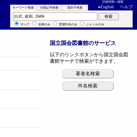
詳細情報へ移動
▸
English
ヘルプ
キーワード検索
分類記号検索
識別子検索
キーワード検索
検索
すべて
名称のみ
普通件名のみ
ジャンルのみ
国立国会図書館のサービス
以下のリンクボタンから国立国会図
書館サーチで検索ができます。
著者名検索
件名検索