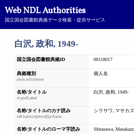
Web NDL Authorities
国立国会図書館典拠データ検索・提供サービス
白沢, 政和, 1949-
国立国会図書館典拠ID
00118017
典拠種別
個人名
skos:inScheme
名称/タイトル
白沢, 政和, 1949-
xl:prefLabel
名称/タイトルのカナ読み
シラサワ, マサカズ, 
ndl:transcription@ja-Kana
名称/タイトルのローマ字読み
Shirasawa, Masakazu