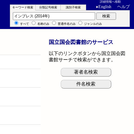
詳細情報へ移動
▸
English
ヘルプ
キーワード検索
分類記号検索
識別子検索
キーワード検索
検索
すべて
名称のみ
普通件名のみ
ジャンルのみ
国立国会図書館のサービス
以下のリンクボタンから国立国会図
書館サーチで検索ができます。
著者名検索
件名検索