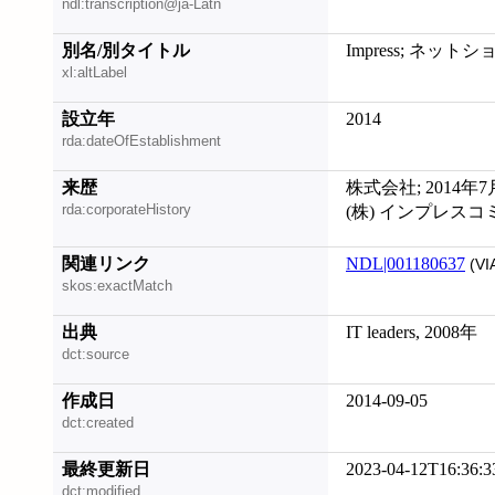
ndl:transcription@ja-Latn
別名/別タイトル
Impress; ネ
xl:altLabel
設立年
2014
rda:dateOfEstablishment
来歴
株式会社; 2014年7
rda:corporateHistory
(株) インプレスコ
関連リンク
NDL|001180637
(VI
skos:exactMatch
出典
IT leaders, 2008年
dct:source
作成日
2014-09-05
dct:created
最終更新日
2023-04-12T16:36:3
dct:modified