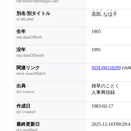
ndl:transcription@ja-Latn
タカダ, ナオコ
別名/別タイトル
高田, なほ子
xl:altLabel
生年
1905
rda:dateOfBirth
没年
1991
rda:dateOfDeath
関連リンク
NDL|00118299
(VIA
skos:exactMatch
出典
雑草のごとく
dct:source
人事興信録
作成日
1983-02-17
dct:created
最終更新日
2025-12-16T09:29:4
dct:modified