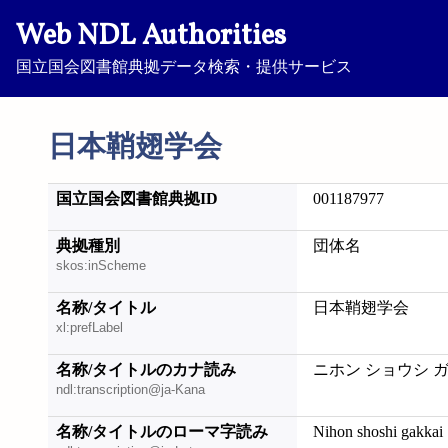
Web NDL Authorities
国立国会図書館典拠データ検索・提供サービス
日本鞘翅学会
国立国会図書館典拠ID
001187977
典拠種別
団体名
skos:inScheme
名称/タイトル
日本鞘翅学会
xl:prefLabel
名称/タイトルのカナ読み
ニホン ショウシ 
ndl:transcription@ja-Kana
名称/タイトルのローマ字読み
Nihon shoshi gakkai