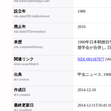
ndl:transcription@ja-Latn
設立年
1989
rda:dateOfEstablishment
廃止年
2010
rda:dateOfTermination
来歴
1989年日本鞘翅
rda:corporateHistory
翅学会が合併し, 日本
関連リンク
NDL|001187977
(VI
skos:exactMatch
出典
甲虫ニュース, 1968
dct:source
作成日
2014-12-10
dct:created
最終更新日
2014-12-11T16:41:1
dct:modified