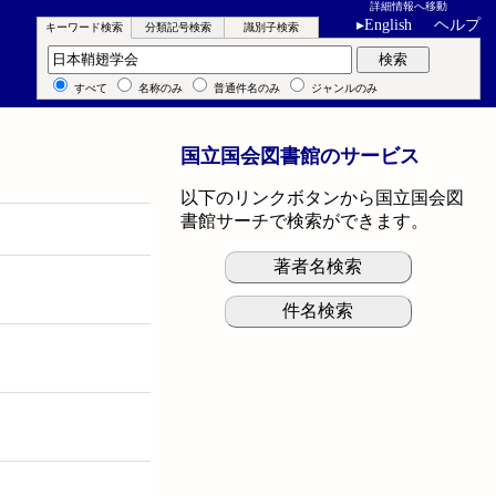
詳細情報へ移動
▸
English
ヘルプ
キーワード検索
分類記号検索
識別子検索
キーワード検索
検索
すべて
名称のみ
普通件名のみ
ジャンルのみ
国立国会図書館のサービス
以下のリンクボタンから国立国会図
書館サーチで検索ができます。
著者名検索
件名検索