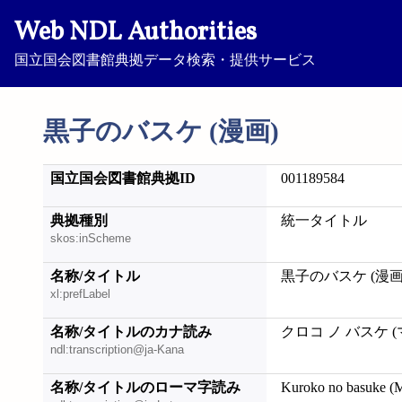
Web NDL Authorities
国立国会図書館典拠データ検索・提供サービス
黒子のバスケ (漫画)
国立国会図書館典拠ID
001189584
典拠種別
統一タイトル
skos:inScheme
名称/タイトル
黒子のバスケ (漫画
xl:prefLabel
名称/タイトルのカナ読み
クロコ ノ バスケ (
ndl:transcription@ja-Kana
名称/タイトルのローマ字読み
Kuroko no basuke (