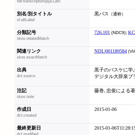
ndl:transcription@ja-Latn
別名/別タイトル
黒バス
（通称）
xl:altLabel
分類記号
726.101
;
KC
(NDC9)
skos:relatedMatch
関連リンク
NDL|001189584
(VI
skos:exactMatch
出典
黒子のバスケに学ぶ好
dct:source
デジタル大辞泉プラス 
注記
藤巻, 忠俊による
skos:note
作成日
2015-01-06
dct:created
最終更新日
2015-01-06T11:28:1
dct:modified