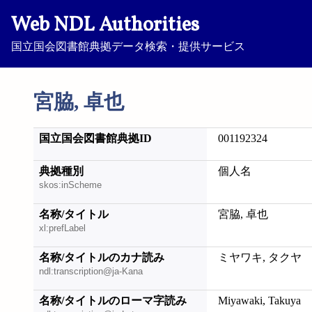
Web NDL Authorities
国立国会図書館典拠データ検索・提供サービス
宮脇, 卓也
国立国会図書館典拠ID
001192324
典拠種別
個人名
skos:inScheme
名称/タイトル
宮脇, 卓也
xl:prefLabel
名称/タイトルのカナ読み
ミヤワキ, タクヤ
ndl:transcription@ja-Kana
名称/タイトルのローマ字読み
Miyawaki, Takuya