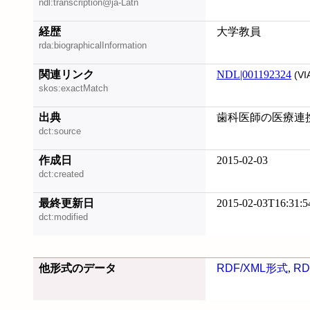
ndl:transcription@ja-Latn
経歴
大学教員
rda:biographicalInformation
関連リンク
NDL|001192324
(VI
skos:exactMatch
出典
歯科医師の医療連携の
dct:source
作成日
2015-02-03
dct:created
最終更新日
2015-02-03T16:31:5
dct:modified
他形式のデータ
RDF/XML形式
,
RD