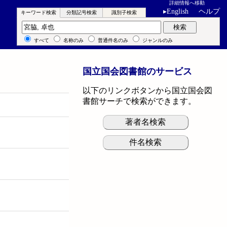
詳細情報へ移動
▸
English
ヘルプ
キーワード検索
分類記号検索
識別子検索
キーワード検索
検索
すべて
名称のみ
普通件名のみ
ジャンルのみ
国立国会図書館のサービス
以下のリンクボタンから国立国会図
書館サーチで検索ができます。
著者名検索
件名検索