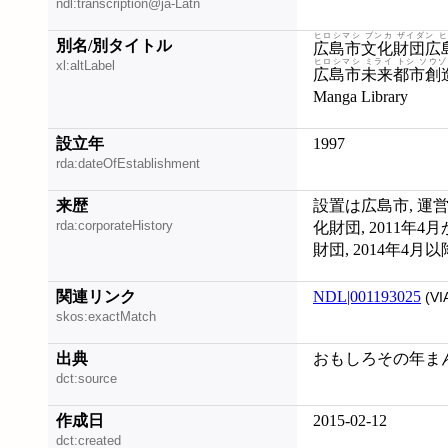
ndl:transcription@ja-Latn
ヒロシマシ ブンカ ザイダン 
別名/別タイトル
広島市文化財団広
ヒロシマシ ミライ トシ ソウゾ
xl:altLabel
広島市未来都市創
Manga Library
設立年
1997
rda:dateOfEstablishment
来歴
設置は広島市, 運営
rda:corporateHistory
化財団, 2011年
財団, 2014年
関連リンク
NDL|001193025
(VI
skos:exactMatch
出典
おもしろその年まんが
dct:source
作成日
2015-02-12
dct:created