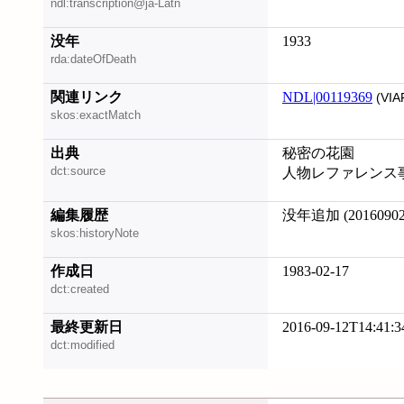
ndl:transcription@ja-Latn
没年
1933
rda:dateOfDeath
関連リンク
NDL|00119369
(VIA
skos:exactMatch
出典
秘密の花園
dct:source
人物レファレンス事
編集履歴
没年追加 (20160902
skos:historyNote
作成日
1983-02-17
dct:created
最終更新日
2016-09-12T14:41:3
dct:modified