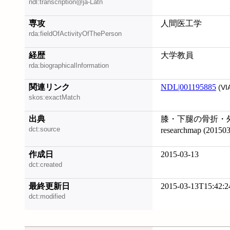
ndl:transcription@ja-Latn
専攻
人間医工学
rda:fieldOfActivityOfThePerson
経歴
大学教員
rda:biographicalInformation
関連リンク
NDL|001195885
(VI
skos:exactMatch
出典
膝・下腿の骨折・外傷
dct:source
researchmap (2015
作成日
2015-03-13
dct:created
最終更新日
2015-03-13T15:42:2
dct:modified