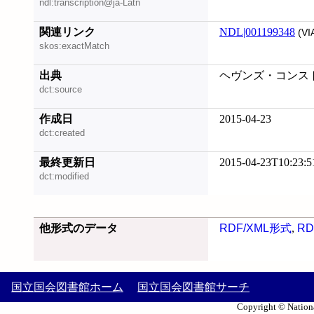
ndl:transcription@ja-Latn
関連リンク
NDL|001199348
(VI
skos:exactMatch
出典
ヘヴンズ・コンストラ
dct:source
作成日
2015-04-23
dct:created
最終更新日
2015-04-23T10:23:5
dct:modified
他形式のデータ
RDF/XML形式
,
RD
国立国会図書館ホーム
国立国会図書館サーチ
Copyright © Nationa