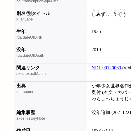
ndl:transcription@ja-Latn
シミズ, コウゾウ
別名/別タイトル
しみず, こうぞう
xl:altLabel
生年
1925
rda:dateOfBirth
没年
2019
rda:dateOfDeath
関連リンク
NDL|00120069
(VIA
skos:exactMatch
出典
少年少女世界名作全集
dct:source
奥付 (本文・カバ
わらしべちょうじゃ, 
編集履歴
没年追加 (20211221
skos:historyNote
作成日
1983-02-17