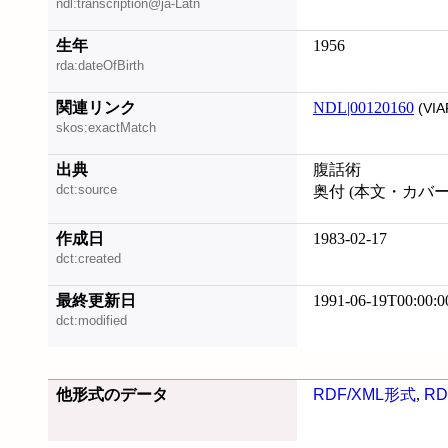
ndl:transcription@ja-Latn
生年
1956
rda:dateOfBirth
関連リンク
NDL|00120160
(VIA
skos:exactMatch
出典
腹話術
dct:source
奥付 (本文・カバ
作成日
1983-02-17
dct:created
最終更新日
1991-06-19T00:00:0
dct:modified
他形式のデータ
RDF/XML形式
,
RD