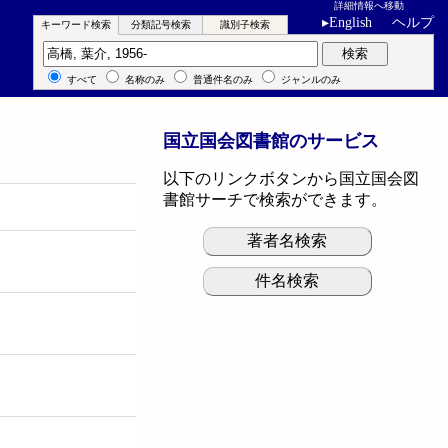
詳細情報へ移動
▸
English
ヘルプ
キーワード検索
分類記号検索
識別子検索
キーワード検索
検索
すべて
名称のみ
普通件名のみ
ジャンルのみ
国立国会図書館のサービス
以下のリンクボタンから国立国会図
書館サーチで検索ができます。
著者名検索
件名検索