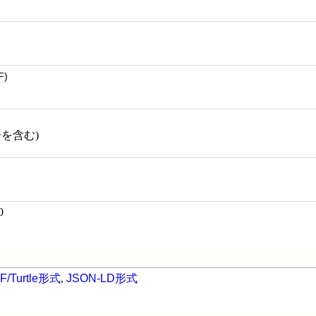
F)
ーを含む)
0
F/Turtle形式
,
JSON-LD形式