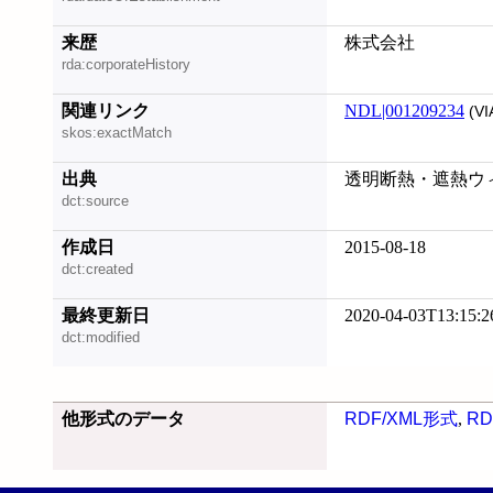
来歴
株式会社
rda:corporateHistory
関連リンク
NDL|001209234
(VI
skos:exactMatch
出典
透明断熱・遮熱ウィ
dct:source
作成日
2015-08-18
dct:created
最終更新日
2020-04-03T13:15:2
dct:modified
他形式のデータ
RDF/XML形式
,
RD