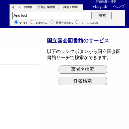
詳細情報へ移動
▸
English
ヘルプ
キーワード検索
分類記号検索
識別子検索
キーワード検索
検索
すべて
名称のみ
普通件名のみ
ジャンルのみ
国立国会図書館のサービス
以下のリンクボタンから国立国会図
書館サーチで検索ができます。
著者名検索
件名検索