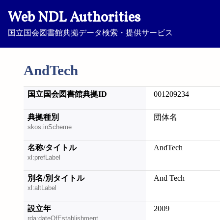
Web NDL Authorities
国立国会図書館典拠データ検索・提供サービス
AndTech
国立国会図書館典拠ID
001209234
典拠種別
団体名
skos:inScheme
名称/タイトル
AndTech
xl:prefLabel
別名/別タイトル
And Tech
xl:altLabel
設立年
2009
rda:dateOfEstablishment