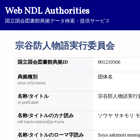
Web NDL Authorities
国立国会図書館典拠データ検索・提供サービス
宗谷防人物語実行委員会
国立国会図書館典拠ID
001210566
典拠種別
団体名
skos:inScheme
名称/タイトル
宗谷防人物語実行
xl:prefLabel
名称/タイトルのカナ読み
ソウヤ サキモリ 
ndl:transcription@ja-Kana
名称/タイトルのローマ字読み
Soya sakimori monoga