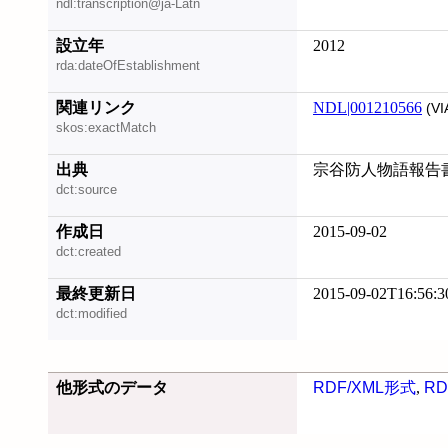
ndl:transcription@ja-Latn
設立年
2012
rda:dateOfEstablishment
関連リンク
NDL|001210566
(VI
skos:exactMatch
出典
宗谷防人物語報告書, 
dct:source
作成日
2015-09-02
dct:created
最終更新日
2015-09-02T16:56:3
dct:modified
他形式のデータ
RDF/XML形式
,
RD