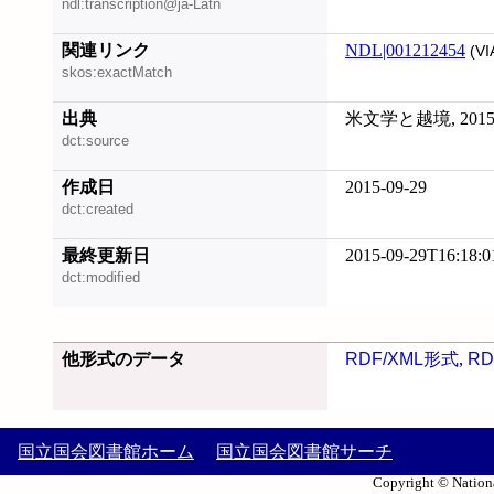
ndl:transcription@ja-Latn
関連リンク
NDL|001212454
(VI
skos:exactMatch
出典
米文学と越境, 2015
dct:source
作成日
2015-09-29
dct:created
最終更新日
2015-09-29T16:18:0
dct:modified
他形式のデータ
RDF/XML形式
,
RD
国立国会図書館ホーム
国立国会図書館サーチ
Copyright © Nationa