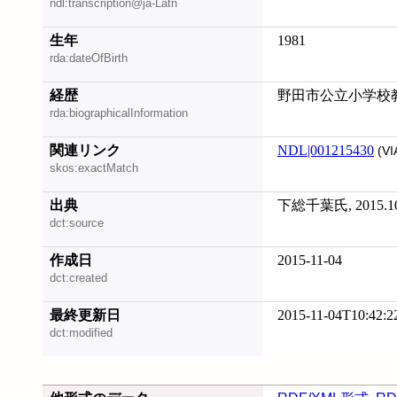
ndl:transcription@ja-Latn
生年
1981
rda:dateOfBirth
経歴
野田市公立小学校
rda:biographicalInformation
関連リンク
NDL|001215430
(VI
skos:exactMatch
出典
下総千葉氏, 2015.1
dct:source
作成日
2015-11-04
dct:created
最終更新日
2015-11-04T10:42:2
dct:modified