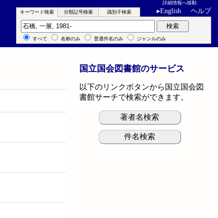
詳細情報へ移動
▸
English
ヘルプ
キーワード検索
分類記号検索
識別子検索
キーワード検索
検索
すべて
名称のみ
普通件名のみ
ジャンルのみ
国立国会図書館のサービス
以下のリンクボタンから国立国会図
書館サーチで検索ができます。
著者名検索
件名検索