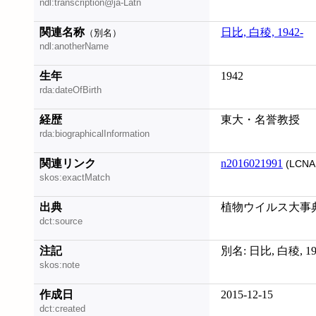
ndl:transcription@ja-Latn
関連名称
日比, 白稜, 1942-
（別名）
ndl:anotherName
生年
1942
rda:dateOfBirth
経歴
東大・名誉教授
rda:biographicalInformation
関連リンク
n2016021991
(LCNA
skos:exactMatch
出典
植物ウイルス大事典, 
dct:source
注記
別名: 日比, 白稜, 19
skos:note
作成日
2015-12-15
dct:created