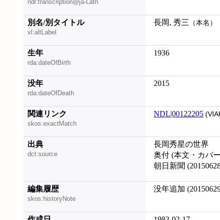
ndl:transcription@ja-Latn
別名/別タイトル
長岡, 秀三
（本名）
xl:altLabel
生年
1936
rda:dateOfBirth
没年
2015
rda:dateOfDeath
関連リンク
NDL|00122205
(VIA
skos:exactMatch
出典
長岡秀星の世界
dct:source
奥付 (本文・カバ
朝日新聞 (20150628
編集履歴
没年追加 (20150629
skos:historyNote
作成日
1983-02-17