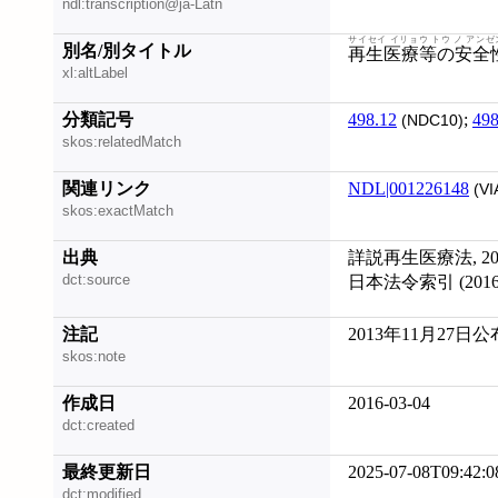
ndl:transcription@ja-Latn
サイセイ イリョウ トウ ノ アンゼ
別名/別タイトル
再生医療等の安全
xl:altLabel
分類記号
498.12
;
498
(NDC10)
skos:relatedMatch
関連リンク
NDL|001226148
(VI
skos:exactMatch
出典
詳説再生医療法, 201
dct:source
日本法令索引 (20160
注記
2013年11月27日公
skos:note
作成日
2016-03-04
dct:created
最終更新日
2025-07-08T09:42:0
dct:modified