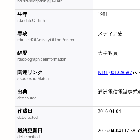
ndl:transcription@ja-Latn
生年
1981
rda:dateOfBirth
専攻
メディア史
rda:fieldOfActivityOfThePerson
経歴
大学教員
rda:biographicalInformation
関連リンク
NDL|001228587
(VI
skos:exactMatch
出典
満洲電信電話株式会社,
dct:source
作成日
2016-04-04
dct:created
最終更新日
2016-04-04T17:38:5
dct:modified