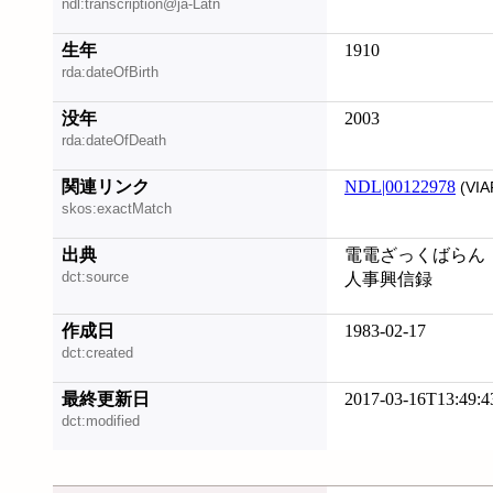
ndl:transcription@ja-Latn
生年
1910
rda:dateOfBirth
没年
2003
rda:dateOfDeath
関連リンク
NDL|00122978
(VIA
skos:exactMatch
出典
電電ざっくばらん
dct:source
人事興信録
作成日
1983-02-17
dct:created
最終更新日
2017-03-16T13:49:4
dct:modified