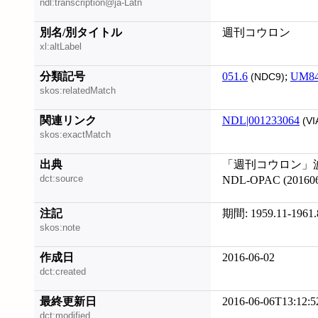
ndl:transcription@ja-Latn
別名/別タイトル
週刊コウロン
xl:altLabel
分類記号
051.6
;
UM8
(NDC9)
skos:relatedMatch
関連リンク
NDL|001233064
(VI
skos:exactMatch
出典
「週刊コウロン」波乱
dct:source
NDL-OPAC (201606
注記
期間: 1959.11-1961.
skos:note
作成日
2016-06-02
dct:created
最終更新日
2016-06-06T13:12:5
dct:modified