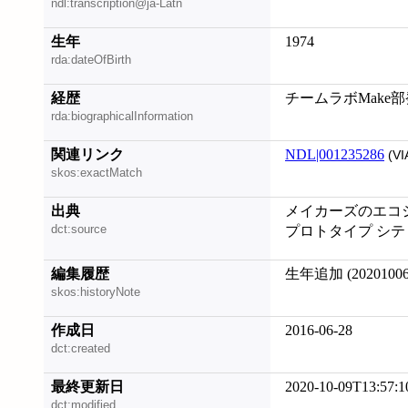
ndl:transcription@ja-Latn
生年
1974
rda:dateOfBirth
経歴
チームラボMake
rda:biographicalInformation
関連リンク
NDL|001235286
(VI
skos:exactMatch
出典
メイカーズのエコシステ
dct:source
プロトタイプ シティ, 
編集履歴
生年追加 (20201006
skos:historyNote
作成日
2016-06-28
dct:created
最終更新日
2020-10-09T13:57:1
dct:modified