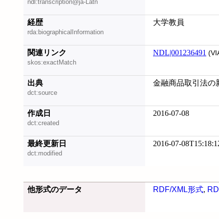
ndl:transcription@ja-Latn
経歴
大学教員
rda:biographicalInformation
関連リンク
NDL|001236491
(VI
skos:exactMatch
出典
金融商品取引法の新潮流
dct:source
作成日
2016-07-08
dct:created
最終更新日
2016-07-08T15:18:1
dct:modified
他形式のデータ
RDF/XML形式
,
RD