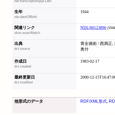
ndl:transcription@ja-Latn
生年
1944
rda:dateOfBirth
関連リンク
NDL|00123896
(VIA
skos:exactMatch
出典
胃全摘術 / 西満正,
dct:source
奥付
作成日
1983-02-17
dct:created
最終更新日
2000-12-15T16:47:0
dct:modified
他形式のデータ
RDF/XML形式
,
RD