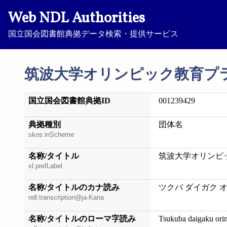
Web NDL Authorities
国立国会図書館典拠データ検索・提供サービス
筑波大学オリンピック教育プ
国立国会図書館典拠ID
001239429
典拠種別
団体名
skos:inScheme
名称/タイトル
筑波大学オリンピ
xl:prefLabel
名称/タイトルのカナ読み
ツクバ ダイガク 
ndl:transcription@ja-Kana
名称/タイトルのローマ字読み
Tsukuba daigaku ori