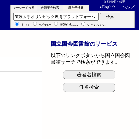
詳細情報へ移動
▸
English
ヘルプ
キーワード検索
分類記号検索
識別子検索
キーワード検索
検索
すべて
名称のみ
普通件名のみ
ジャンルのみ
国立国会図書館のサービス
以下のリンクボタンから国立国会図
書館サーチで検索ができます。
著者名検索
件名検索