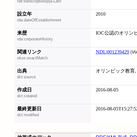
ndl:transcription@ja-Latn
設立年
2010
rda:dateOfEstablishment
来歴
IOC公認のオリン
rda:corporateHistory
関連リンク
NDL|001239429
(VI
skos:exactMatch
出典
オリンピック教育, 20
dct:source
作成日
2016-08-05
dct:created
最終更新日
2016-08-05T15:27:5
dct:modified